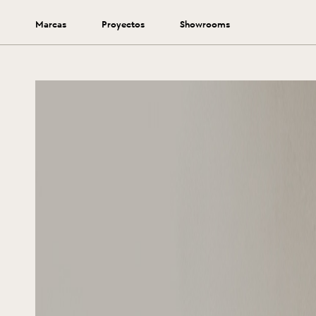
Marcas
Proyectos
Showrooms
Prolonga la vida de tu alfombra siguiendo estos consejos.
Ver más