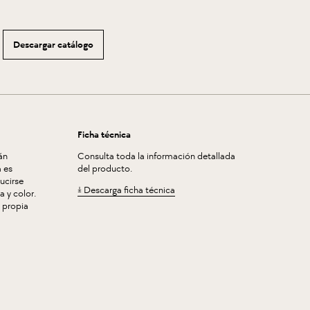
Descargar catálogo
Ficha técnica
án
Consulta toda la información detallada
 es
del producto.
ucirse
Descarga ficha técnica
 y color.
a propia