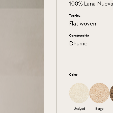
100% Lana Nueva
Técnica
Flat woven
Construcción
Dhurrie
Color
Undyed
Beige