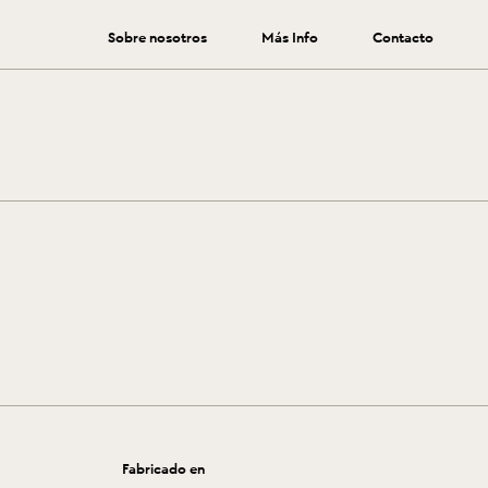
Sobre nosotros
Más Info
Contacto
mar para triunfar con tu proyecto.
Fabricado en