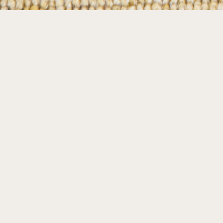
Más información
Tamaño, fibra, técnica,
acabado… Sabemos que
escoger una alfombra p
resultar complejo. ¿Te