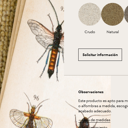
Crudo
Natural
Solicitar información
Observaciones
Este producto es apto para 
o alfombras a medida, escogi
acabado adecuado.
Guia de medidas
Mantenimiento