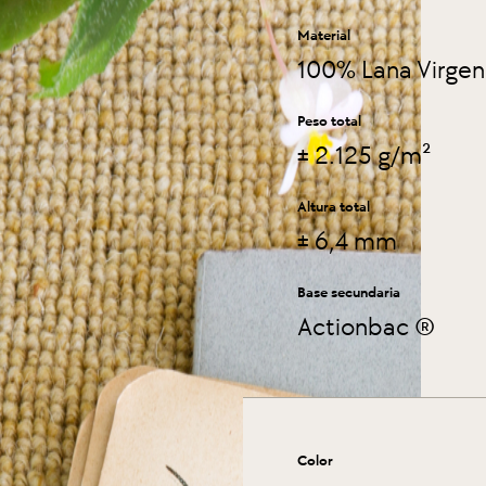
Material
100% Lana Virgen
Peso total
± 2.125 g/m²
Altura total
± 6,4 mm
Base secundaria
Actionbac ®
Color