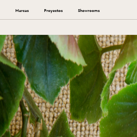
Marcas
Proyectos
Showrooms
Prolonga la vida de tu alfombra siguiendo estos consejos.
Ver más